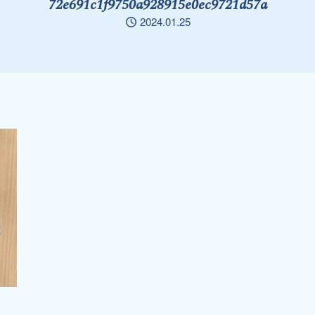
72e691c1f9750a928915e0ec9721d57a
2024.01.25